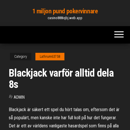
Skip
1 miljon pund pokervinnare
to
casino888iqbj.web.app
the
content
Category
Lathrum63758
Blackjack varför alltid dela
8s
By
ADMIN
Blackjack är säkert ett spel du hört talas om, eftersom det är
så populärt, men kanske inte har full koll på hur det fungerar.
Det är ett av världens vanligaste hasardspel som finns på alla