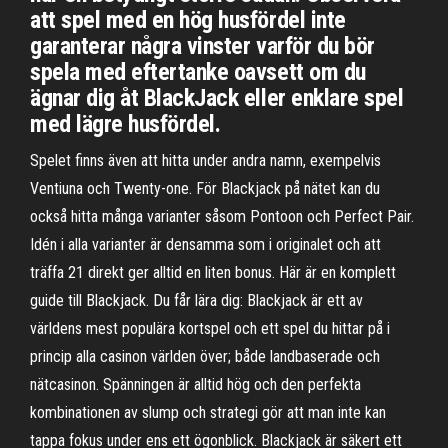
att spel med en hög husfördel inte
garanterar några vinster varför du bör
spela med eftertanke oavsett om du
ägnar dig åt BlackJack eller enklare spel
med lägre husfördel.
Spelet finns även att hitta under andra namn, exempelvis
Ventiuna och Twenty-one. För Blackjack på nätet kan du
också hitta många varianter såsom Pontoon och Perfect Pair.
Idén i alla varianter är densamma som i originalet och att
träffa 21 direkt ger alltid en liten bonus. Här är en komplett
guide till Blackjack. Du får lära dig: Blackjack är ett av
världens mest populära kortspel och ett spel du hittar på i
princip alla casinon världen över; både landbaserade och
nätcasinon. Spänningen är alltid hög och den perfekta
kombinationen av slump och strategi gör att man inte kan
tappa fokus under ens ett ögonblick. Blackjack är säkert ett