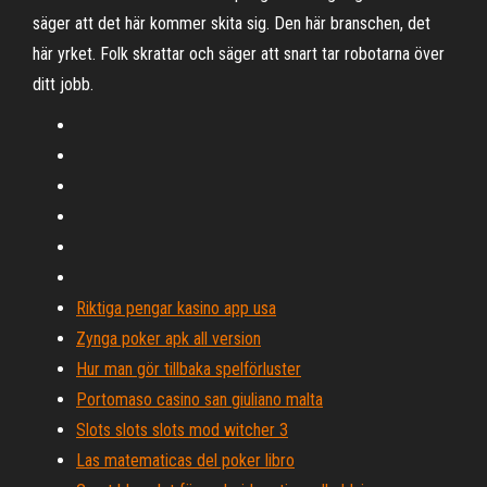
säger att det här kommer skita sig. Den här branschen, det
här yrket. Folk skrattar och säger att snart tar robotarna över
ditt jobb.
Riktiga pengar kasino app usa
Zynga poker apk all version
Hur man gör tillbaka spelförluster
Portomaso casino san giuliano malta
Slots slots slots mod witcher 3
Las matematicas del poker libro