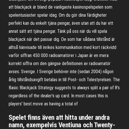
att blackjack är bland de vanligaste kasinospelspelen som
spelentusiaster spelar idag. Om du gör dina färdigheter
perfekt kan du enkelt tjäna pengar, även utan att du har ett
annat sätt att tjäna pengar. Tänk på oss när du vill spela
blackjack när det passar dig. De som har sådana tillstånd är
alltså hänvisade till inrikes kommunikation med kort räckvidd
varför siffran 450 000 radioamatörer i Japan är en mera
korrekt siffra om den gängse definitionen av radioamatör
avses. Sverige. I Sverige behöver inte (sedan 2004) någon
årlig tillståndsavgift betalas in till Post- och Telestyrelsen. The
Basic Blackjack Strategy suggests to always split a pair of 8's
regardless of the dealer's up card. In most cases this is
players' best move as having a total of
Spelet finns även att hitta under andra
namn, exempelvis Ventiuna och Twenty-