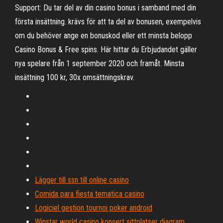
Support: Du tar del av din casino bonus i samband med din
första insättning. krävs för att ta del av bonusen, exempelvis
om du behöver ange en bonuskod eller ett minsta belopp
Casino Bonus & Free spins. Här hittar du Erbjudandet gäller
nya spelare från 1 september 2020 och framåt. Minsta
insättning 100 kr, 30x omsättningskrav.
Lägger till ssn till online casino
Comida para fiesta tematica casino
Logiciel gestion tournoi poker android
Winstar world casino konsert sittplatser diagram