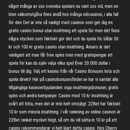
något många av oss svenska spelare nu vant oss vid, men en
liten välkomstgåva finns ändå hos många nätcasinon, i alla fall
för den Det är inte så vanligt med casinon som ger dig en
gratis casino bonus utan insättning att spela för men det finns
några stycken som faktiskt gör det och du spela för både 50
kr och 100 kr gratis casino utan insättning. Annars är det
vanligast att man får free spins men med gratispengar att
spela för kan du själv välja vilka spel Över 20 000 dollar i
bonus till dig. Välj ett kasino från vår Casino Bonuses lista och
spela direkt! Här på casinobonusesfinder.se har vi samlat alla
tillgängliga kasinoerbjudanden: inga insättningsbonuser, gratis
spins och andra kampanjer. Casino med 10 kr insättning är
svårt att hitta, men det är inte helt omöjligt. 22Bet har faktiskt
10 kr som minsta insättning. I vår rankning av online casinon är
22Bet rankat mycket högt, så om du vill sätta in 10 kr på ett
casino rekommenderar vi helt klart detta casino. Hos Cherry