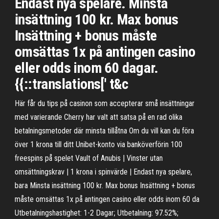
Endast nya spelare. Minsta
insättning 100 kr. Max bonus
Insättning + bonus måste
omsättas 1x på antingen casino
eller odds inom 60 dagar.
{{::translations[' t&c
Här får du tips på casinon som accepterar små insättningar
med varierande Cherry har valt att satsa på en rad olika
betalningsmetoder där minsta tillåtna Om du vill kan du föra
över 1 krona till ditt Unibet-konto via banköverförin 100
freespins på spelet Vault of Anubis | Vinster utan
omsättningskrav | 1 krona i spinvärde | Endast nya spelare,
bara Minsta insättning 100 kr. Max bonus Insättning + bonus
måste omsättas 1x på antingen casino eller odds inom 60 da
Utbetalningshastighet: 1-2 Dagar; Utbetalning: 97.52%;