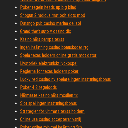
Poker regeln heads up big blind
Shogun 2 radious mat och slots mod
Durango pub casino marina del sol
Grand theft auto v casino dlc
Kasino nära pampa texas
Ingen insättning casino bonuskoder rtg
Spela texas holdem online gratis mot dator
Livstorlek elektroniskt lyckospel
Reglerna för texas holdem poker
Lucky red casino ny spelare ingen insättningsbonus
Poker 4 2 regelodds
Närmaste kasino nära mcallen tx
Slot spel ingen insättningsbonus
Strategier för ultimata texas holdem
Online usa casino accepterar vanilj
Poker online minimal insättning 5rb