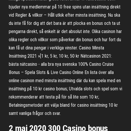
bjuder nya medlemmar på 10 free spins utan insättning direkt
vid Regler & villkor – Håll utkik efter minsta insättning. Nu ska
du inte få för dig att det bara är att plocka en bonus och ta ut
pengarna direkt, så enkelt är det absolut inte. Olika casinon har
olika regler och villkor som påverkar din bonus och hur fort du
kan få ut dina pengar i verkliga vinster. Casino Minsta
Insättning 2021 »[1 kr, 5 kr, 10 kr, 50 kr Nätcasinon 2021:
bästa nätcasino - alla bra nya svenska 100% Casino Cruise
Bonus – Spela Slots & Live Casino Online En lista över alla
online casinon med minsta insättning där du kan spela med en
insättning på 10 kr casino bonus; Utvalda slots och spel som vi
rekommenderar att testa på för så lite som 10 kr;
Betalningsmetoder att välja bland för casino insättning 10 kr
samt vanliga frågor och svar.
2 maj 2020 300 Casino bonus