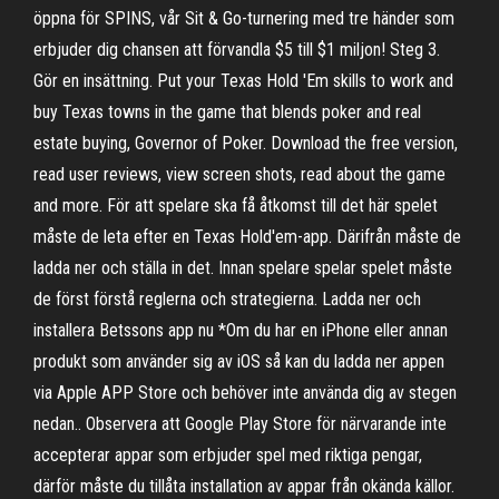
öppna för SPINS, vår Sit & Go-turnering med tre händer som
erbjuder dig chansen att förvandla $5 till $1 miljon! Steg 3.
Gör en insättning. Put your Texas Hold 'Em skills to work and
buy Texas towns in the game that blends poker and real
estate buying, Governor of Poker. Download the free version,
read user reviews, view screen shots, read about the game
and more. För att spelare ska få åtkomst till det här spelet
måste de leta efter en Texas Hold'em-app. Därifrån måste de
ladda ner och ställa in det. Innan spelare spelar spelet måste
de först förstå reglerna och strategierna. Ladda ner och
installera Betssons app nu *Om du har en iPhone eller annan
produkt som använder sig av iOS så kan du ladda ner appen
via Apple APP Store och behöver inte använda dig av stegen
nedan.. Observera att Google Play Store för närvarande inte
accepterar appar som erbjuder spel med riktiga pengar,
därför måste du tillåta installation av appar från okända källor.