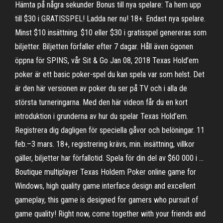
Hämta på några sekunder Bonus till nya spelare: Ta hem upp
till $30 i GRATISSPEL! Ladda ner nu! 18+. Endast nya spelare.
Minst $10 insättning. $10 eller $30 i gratisspel genereras som
biljetter. Biljetten förfaller efter 7 dagar. Håll även ögonen
öppna för SPINS, vår Sit & Go Jan 08, 2018 Texas Hold’em
poker är ett basic poker-spel du kan spela var som helst. Det
är den här versionen av poker du ser på TV och i alla de
största turneringarna. Med den här videon får du en kort
introduktion i grunderna av hur du spelar Texas Hold’em.
Registrera dig dagligen för speciella gåvor och belöningar. 11
feb.–3 mars. 18+, registrering krävs, min. insättning, villkor
gäller, biljetter har förfallotid. Spela för din del av $60 000 i …
Boutique multiplayer Texas Holdem Poker online game for
Windows, high quality game interface design and excellent
gameplay, this game is designed for gamers who pursuit of
game quality! Right now, come together with your friends and