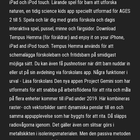
iPad och iPod touch. ‎Lärande spel för barn att utforska
naturen, en tidig science kids app speciellt utformad för AGES
2 till 5. Spela och lär dig med gratis förskola och dagis
interaktiva spel, pussel, minne och färgsidor. Download
Tempus Hemma (för föräldrar) and enjoy it on your iPhone,
iPad and iPod touch. ‎Tempus Hemma används för att
schemalägga förskolebarn och fritidsbarn på smidigast
möjliga sätt. Du kan även få pushnotiser när ditt barn nuddar in
eller ut på sin avdelning via förskolans app. Några funktioner i
urval - Läsa förskolans Den nya appen Project Gemini som har
utformats för att snabba på arbetsflödena för att rita och måla
på flera enheter kommer till iPad under 2019. Här kombineras
raster- och vektorbilder samt dynamiska penslar till en och
samma appupplevelse som har byggts för att rita. Då släpps
radiovågorna igenom. Det gäller även om slitsar görs i
metallskikten i isoleringsmaterialen. Men den passiva metoden