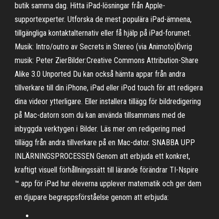
butik samma dag. Hitta iPad-lösningar från Apple-
supportexperter. Utforska de mest populära iPad-ämnena,
tillgängliga kontaktalternativ eller få hjälp på iPad-forumet.
Musik: Intro/outro av Secrets in Stereo (via Animoto)Övrig
musik: Peter ZierBilder:Creative Commons Attribution-Share
Alike 3.0 Unported Du kan också hämta appar från andra
tillverkare till din iPhone, iPad eller iPod touch för att redigera
dina videor ytterligare. Eller installera tillägg för bildredigering
på Mac-datorn som du kan använda tillsammans med de
inbyggda verktygen i Bilder. Läs mer om redigering med
tillägg från andra tillverkare på en Mac-dator. SNABBA UPP
INLÄRNINGSPROCESSEN Genom att erbjuda ett konkret,
kraftigt visuell förhållningssätt till lärande förändrar TI-Nspire
™ app för iPad hur eleverna upplever matematik och ger dem
en djupare begreppsförståelse genom att erbjuda: