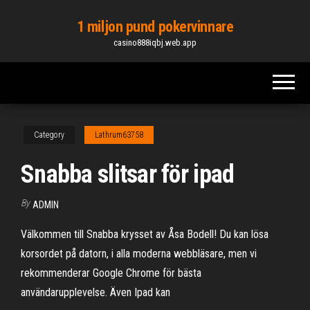
Skip
1 miljon pund pokervinnare
to
casino888iqbj.web.app
the
content
Category
Lathrum63758
Snabba slitsar för ipad
By
ADMIN
Välkommen till Snabba krysset av Åsa Bodell! Du kan lösa
korsordet på datorn, i alla moderna webbläsare, men vi
rekommenderar Google Chrome för bästa
användarupplevelse. Även Ipad kan