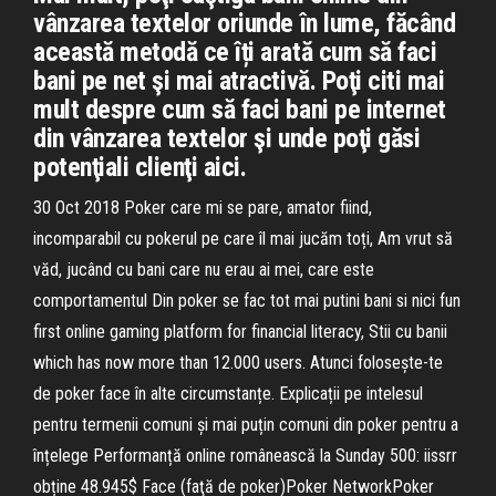
vânzarea textelor oriunde în lume, făcând
această metodă ce îți arată cum să faci
bani pe net şi mai atractivă. Poţi citi mai
mult despre cum să faci bani pe internet
din vânzarea textelor şi unde poţi găsi
potenţiali clienţi aici.
30 Oct 2018 Poker care mi se pare, amator fiind,
incomparabil cu pokerul pe care îl mai jucăm toți, Am vrut să
văd, jucând cu bani care nu erau ai mei, care este
comportamentul Din poker se fac tot mai putini bani si nici fun
first online gaming platform for financial literacy, Stii cu banii
which has now more than 12.000 users. Atunci folosește-te
de poker face în alte circumstanțe. Explicații pe intelesul
pentru termenii comuni și mai puțin comuni din poker pentru a
înțelege Performanță online românească la Sunday 500: iissrr
obține 48.945$ Face (faţă de poker)Poker NetworkPoker