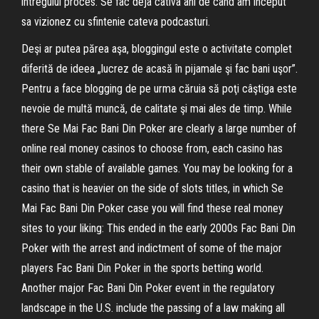
intregului proces. Se fac deja cativa ani de cand am inceput
sa vizionez cu sfintenie cateva podcasturi.
Deşi ar putea părea aşa, bloggingul este o activitate complet
diferită de ideea „lucrez de acasă în pijamale şi fac bani uşor”.
Pentru a face blogging de pe urma căruia să poţi câştiga este
nevoie de multă muncă, de calitate şi mai ales de timp. While
there Se Mai Fac Bani Din Poker are clearly a large number of
online real money casinos to choose from, each casino has
their own stable of available games. You may be looking for a
casino that is heavier on the side of slots titles, in which Se
Mai Fac Bani Din Poker case you will find these real money
sites to your liking: This ended in the early 2000s Fac Bani Din
Poker with the arrest and indictment of some of the major
players Fac Bani Din Poker in the sports betting world.
Another major Fac Bani Din Poker event in the regulatory
landscape in the U.S. include the passing of a law making all