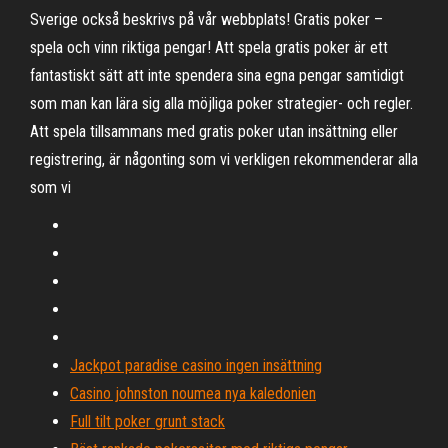
Sverige också beskrivs på vår webbplats! Gratis poker –
spela och vinn riktiga pengar! Att spela gratis poker är ett
fantastiskt sätt att inte spendera sina egna pengar samtidigt
som man kan lära sig alla möjliga poker strategier- och regler.
Att spela tillsammans med gratis poker utan insättning eller
registrering, är någonting som vi verkligen rekommenderar alla
som vi
Jackpot paradise casino ingen insättning
Casino johnston noumea nya kaledonien
Full tilt poker grunt stack