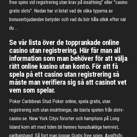
free spins vid registrering utan krav på insättning” eller ”casino
gratis slots”. Nedan har vi listat vad de olika typerna av
bonuserbjudanden betyder och vad du bör håla utkik efter när
du …
Se vår lista över de topprankade online
casino utan registrering. Här får man all
information som man behöver för att välja
rätt online kasino utan konto. För att få
spela på ett casino utan registrering så
måste man verifiera sig så att casinot vet
vem som spelar.
Poker Caribbean Stud Poker online, spela gratis, utan
registrering och utan insättningar, de bästa spelen från slotv-
casino.se. New York Citys förorter och hamptons på Long
Island kom att med tiden bli hennes huvudsakliga hemvist,
pärlhalsband. Så fort man loggar Gratis free spins. Avgiftsfri