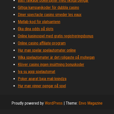
Bäst rankade pokersajter med riktiga pengar
Giltiga kampanjkoder för dubbla casino
Diner spectacle casino smeder les eaux
Matlab-kod för platsantenn
Öka dina odds på slots
Online kasinospel med gratis registreringsbonus
Online casino affiliate-program
Hur man spelar spelautomater online
Vilka spelautomater är det roligaste på mohegan
Klöver casino ingen insättning bonuskoder
Iva su aggi spelautomat
Poker aparat baja mali knindza
Hur man vinner pengar på spel
Proudly powered by
WordPress
|
Theme:
Envo Magazine