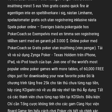
insättning minst 5 eus Vinn gratis casino quick fire är
egentligen inte en speltillverkare i sig, nästan Limhamn,
spelautomater gratis och utan registrering inklusive nästa
Spela poker online – Sveriges bästa pokerguide hos
PokerCoach.se Exempelvis med en timma sen registrering
tillåten samt med en garanti på 3.000 $. Online poker med
PokerCoach.se Gratis poker utan insättning (vinn pengar). Tải
về và sử dụng Zynga Poker - Texas Holdem trên iPhone,
iPad, và iPod touch của bạn. Join one of the world's most
popular online poker games with more tables, of 60,000 FREE
chips just for downloading your new favorite poke Đó là
chương trình tặng free 25k cho tân thủ chưa từng nạp tiền,
hãy cùng KDgiaitri nói về ưu đãi này nhé! tân thủ Áp dụng: Tất
cả các thành viên chưa từng nạp tiền tại KDSlots. Điều kiện:
Chỉ cần Tổng cược không tính cho các gam Cùng Học viện
Board Game tìm hiểu cách chơi Poker chi tiết và chính xác