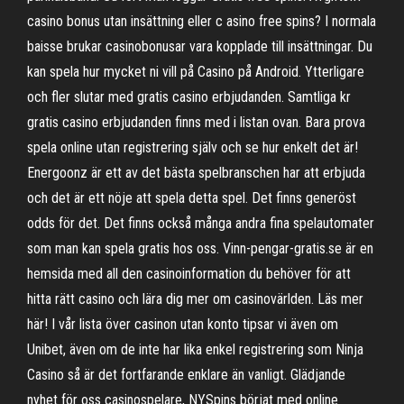
casino bonus utan insättning eller c asino free spins? I normala
baisse brukar casinobonusar vara kopplade till insättningar. Du
kan spela hur mycket ni vill på Casino på Android. Ytterligare
och fler slutar med gratis casino erbjudanden. Samtliga kr
gratis casino erbjudanden finns med i listan ovan. Bara prova
spela online utan registrering själv och se hur enkelt det är!
Energoonz är ett av det bästa spelbranschen har att erbjuda
och det är ett nöje att spela detta spel. Det finns generöst
odds för det. Det finns också många andra fina spelautomater
som man kan spela gratis hos oss. Vinn-pengar-gratis.se är en
hemsida med all den casinoinformation du behöver för att
hitta rätt casino och lära dig mer om casinovärlden. Läs mer
här! I vår lista över casinon utan konto tipsar vi även om
Unibet, även om de inte har lika enkel registrering som Ninja
Casino så är det fortfarande enklare än vanligt. Glädjande
nyhet för oss casinospelare, NYSpins börjat med online